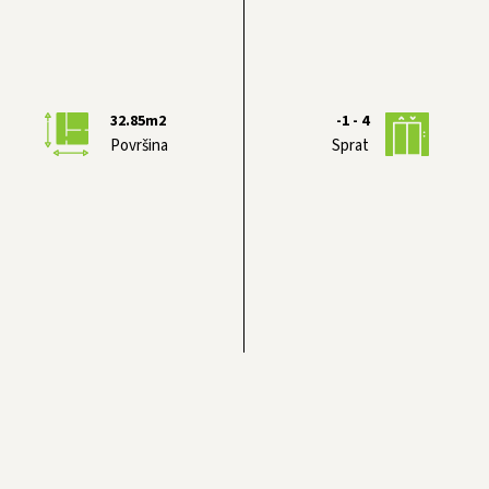
32.85
m2
-1 - 4
Površina
Sprat