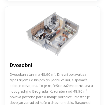
Dvosobni
Dvosobni
Dvosoban stan ima 48,90 m². Dnevni boravak sa
trpezarijom i kuhinjom čini jednu celinu, a spavaća
soba je odvojena. To je najčešće tražena struktura u
novogradnji u Beogradu. Kvadratura od 48,90 m²
pokriva potrebe para ili manje porodice. Prostor je
dovoljan za rad od kuće u dnevnom delu. Raspored