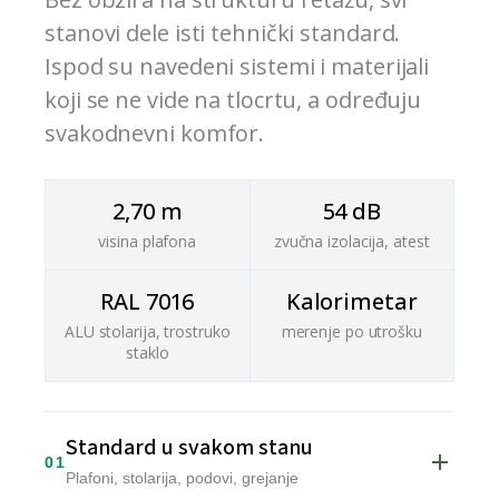
stanovi dele isti tehnički standard.
Ispod su navedeni sistemi i materijali
koji se ne vide na tlocrtu, a određuju
svakodnevni komfor.
2,70 m
54 dB
visina plafona
zvučna izolacija, atest
RAL 7016
Kalorimetar
ALU stolarija, trostruko
merenje po utrošku
staklo
Standard u svakom stanu
01
Plafoni, stolarija, podovi, grejanje