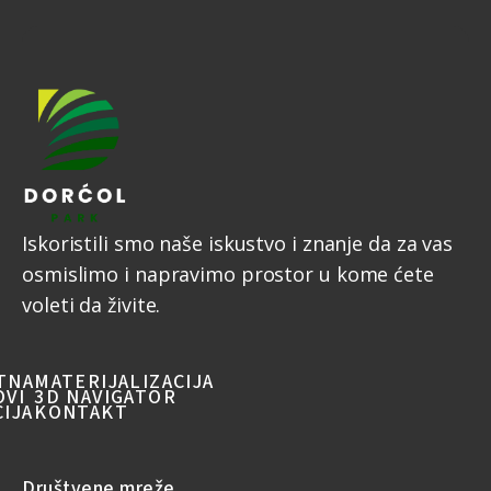
n
Iskoristili smo naše iskustvo i znanje da za vas
osmislimo i napravimo prostor u kome ćete
voleti da živite.
TNA
MATERIJALIZACIJA
OVI
3D NAVIGATOR
IJA
KONTAKT
Društvene mreže