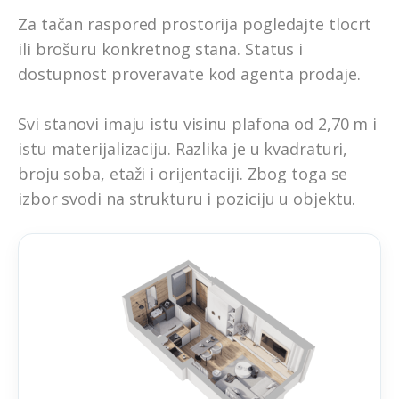
Za tačan raspored prostorija pogledajte tlocrt
ili brošuru konkretnog stana. Status i
dostupnost proveravate kod agenta prodaje.
Svi stanovi imaju istu visinu plafona od 2,70 m i
istu materijalizaciju. Razlika je u kvadraturi,
broju soba, etaži i orijentaciji. Zbog toga se
izbor svodi na strukturu i poziciju u objektu.
Jednosoban