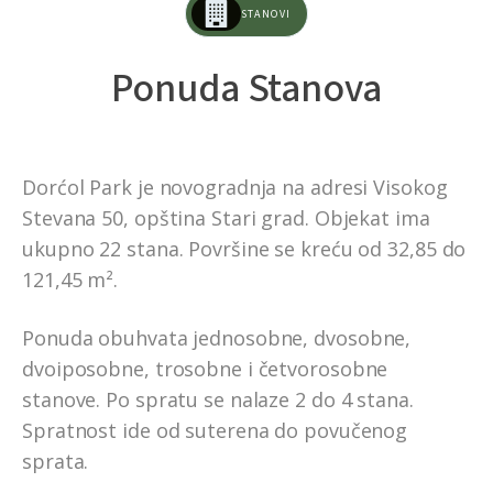
STANOVI
Ponuda
Stanova
Dorćol Park je novogradnja na adresi Visokog
Stevana 50, opština Stari grad. Objekat ima
ukupno 22 stana. Površine se kreću od 32,85 do
121,45 m².
Ponuda obuhvata jednosobne, dvosobne,
dvoiposobne, trosobne i četvorosobne
stanove. Po spratu se nalaze 2 do 4 stana.
Spratnost ide od suterena do povučenog
sprata.