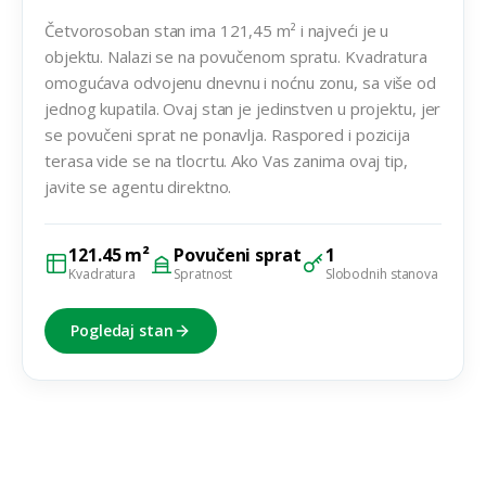
Četvorosoban stan ima 121,45 m² i najveći je u
objektu. Nalazi se na povučenom spratu. Kvadratura
omogućava odvojenu dnevnu i noćnu zonu, sa više od
jednog kupatila. Ovaj stan je jedinstven u projektu, jer
se povučeni sprat ne ponavlja. Raspored i pozicija
terasa vide se na tlocrtu. Ako Vas zanima ovaj tip,
javite se agentu direktno.
121.45 m²
Povučeni sprat
1
Kvadratura
Spratnost
Slobodnih stanova
Pogledaj stan