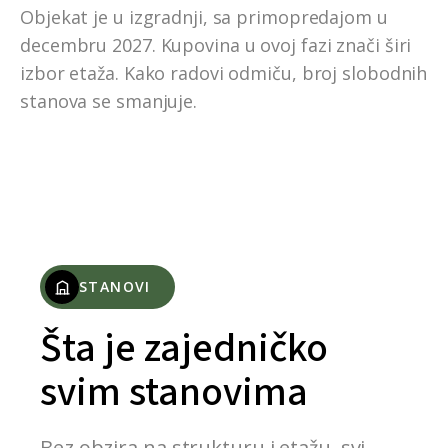
Objekat je u izgradnji, sa primopredajom u
decembru 2027. Kupovina u ovoj fazi znači širi
izbor etaža. Kako radovi odmiču, broj slobodnih
stanova se smanjuje.
STANOVI
Šta je zajedničko
svim stanovima
Bez obzira na strukturu i etažu, svi