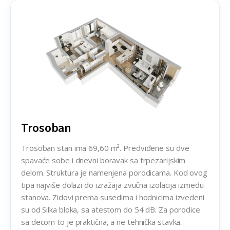
Trosoban
Trosoban
Trosoban stan ima 69,60 m². Predviđene su dve
spavaće sobe i dnevni boravak sa trpezarijskim
delom. Struktura je namenjena porodicama. Kod ovog
tipa najviše dolazi do izražaja zvučna izolacija između
stanova. Zidovi prema susedima i hodnicima izvedeni
su od Silka bloka, sa atestom do 54 dB. Za porodice
sa decom to je praktična, a ne tehnička stavka.