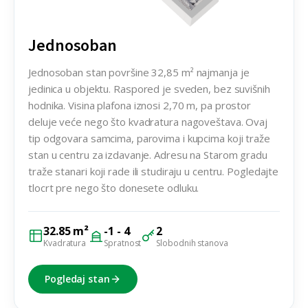
Jednosoban
Jednosoban stan površine 32,85 m² najmanja je
jedinica u objektu. Raspored je sveden, bez suvišnih
hodnika. Visina plafona iznosi 2,70 m, pa prostor
deluje veće nego što kvadratura nagoveštava. Ovaj
tip odgovara samcima, parovima i kupcima koji traže
stan u centru za izdavanje. Adresu na Starom gradu
traže stanari koji rade ili studiraju u centru. Pogledajte
tlocrt pre nego što donesete odluku.
32.85 m²
-1 - 4
2
Kvadratura
Spratnost
Slobodnih stanova
Pogledaj stan