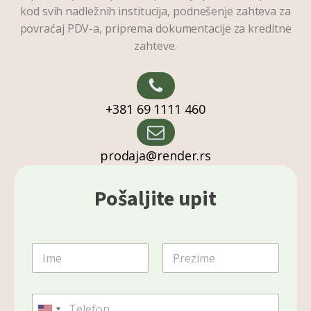
kod svih nadležnih institucija, podnešenje zahteva za
povraćaj PDV-a, priprema dokumentacije za kreditne
zahteve.
+381 69 1111 460
prodaja@render.rs
Pošaljite upit
I
m
e
First
Last
i
T
p