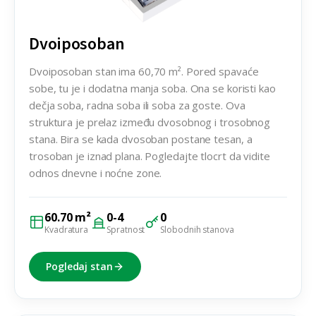
Dvoiposoban
Dvoiposoban stan ima 60,70 m². Pored spavaće
sobe, tu je i dodatna manja soba. Ona se koristi kao
dečja soba, radna soba ili soba za goste. Ova
struktura je prelaz između dvosobnog i trosobnog
stana. Bira se kada dvosoban postane tesan, a
trosoban je iznad plana. Pogledajte tlocrt da vidite
odnos dnevne i noćne zone.
60.70 m²
0-4
0
Kvadratura
Spratnost
Slobodnih stanova
Pogledaj stan